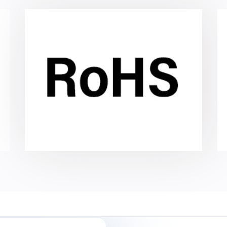
Сертификат RoHS
Сертификат RoHS подтверждает
соответствие товаров директиве
Restriction of Hazardous Substances,
которая действует с 2006 года и
ограничивает применение вредных
компонентов в электронике и
электротехнике.