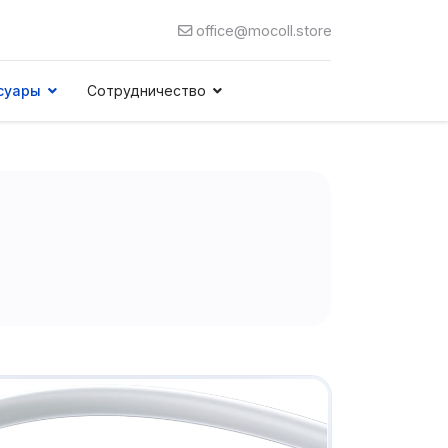
office@mocoll.store
суары
Сотрудничество