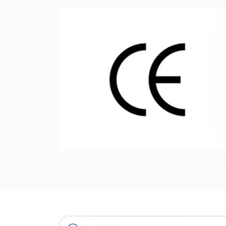
Сертификат CE
Изделие соответствует основным
требованиям директив Европейского
союза и его гармонизированным
стандартам.