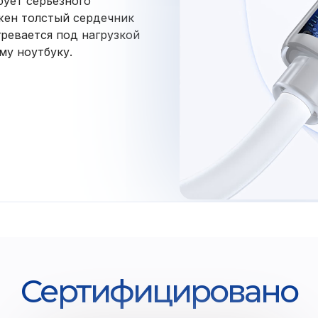
бует серьезного
жен толстый сердечник
гревается под нагрузкой
му ноутбуку.
Сертифицировано